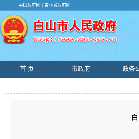
新
中国政府网
|
吉林省政府网
窗
口
打
开
无
障
碍
说
明
页
面,
首 页
市政府
政务
按
Alt
加
波
浪
键
打
开
导
白
盲
模
式