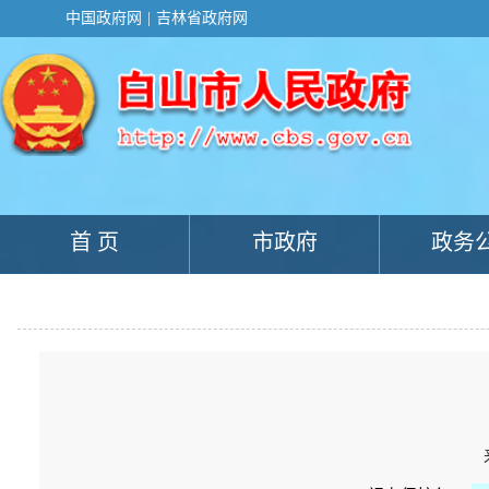
新
中国政府网
|
吉林省政府网
窗
口
打
开
无
障
碍
说
明
页
面,
首 页
市政府
政务
按
Alt
加
波
浪
键
打
开
导
盲
模
式