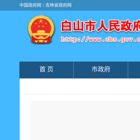
新
中国政府网
|
吉林省政府网
窗
口
打
开
无
障
碍
说
明
页
面,
首 页
市政府
按
Alt
加
波
浪
键
打
开
导
盲
模
式