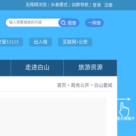
无障碍浏览
|
长者模式
|
站群导航
|
登录
注册
一网搜
交管12123
出入境
互联网+公安
走进白山
旅游资源
首页
>
政务公开
>
白山要闻
触碰右侧展开
触碰右侧展开