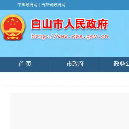
新
中国政府网
|
吉林省政府网
窗
口
打
开
无
障
碍
说
明
页
面,
首 页
市政府
政务
按
Alt
加
波
浪
键
打
开
导
盲
模
式