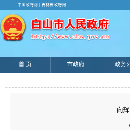
新
中国政府网
|
吉林省政府网
窗
口
打
开
无
障
碍
说
明
页
面,
首 页
市政府
政务
按
Alt
加
波
浪
键
打
开
导
向辉
盲
模
式