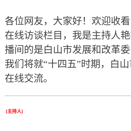
各位网友，大家好！欢迎收看
在线访谈栏目，我是主持人艳
播间的是白山市发展和改革委
我们将就“十四五”时期，白
在线交流。
[主持人]