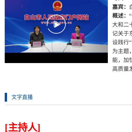
嘉宾：
概述：
大和二
记关于
设践行
为主题
能，加
高质量发
文字直播
[主持人]