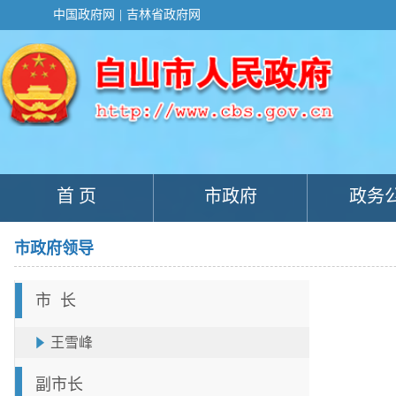
新
中国政府网
|
吉林省政府网
窗
口
打
开
无
障
碍
说
明
页
面,
首 页
市政府
政务
按
Alt
加
波
市政府领导
浪
键
打
市 长
开
导
盲
王雪峰
模
式
副市长