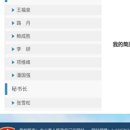
王福泉
路 丹
鲍成胜
我的简
李 研
项维峰
潘国强
秘书长
张雪松