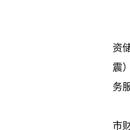
资
震
务
市