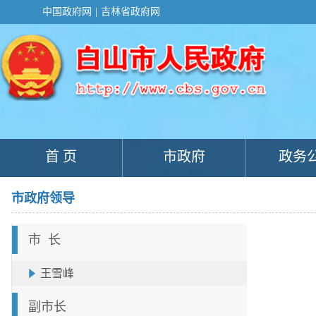
新
中国政府网
|
吉林省政府网
窗
口
打
开
无
障
碍
说
明
页
面,
首 页
市政府
政务
按
Alt
加
波
市政府领导
浪
键
打
市 长
开
导
盲
王雪峰
模
式
副市长