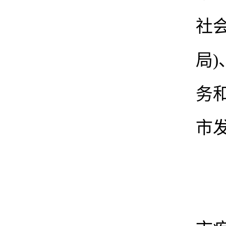
社
局
务
市