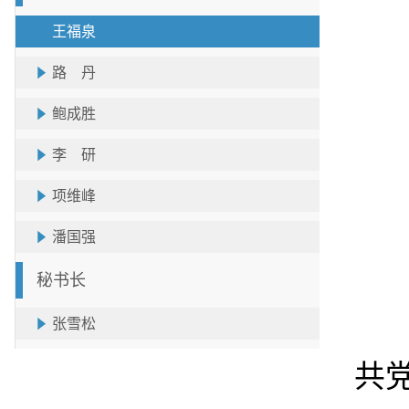
王福泉
路 丹
鲍成胜
李 研
项维峰
潘国强
秘书长
张雪松
共