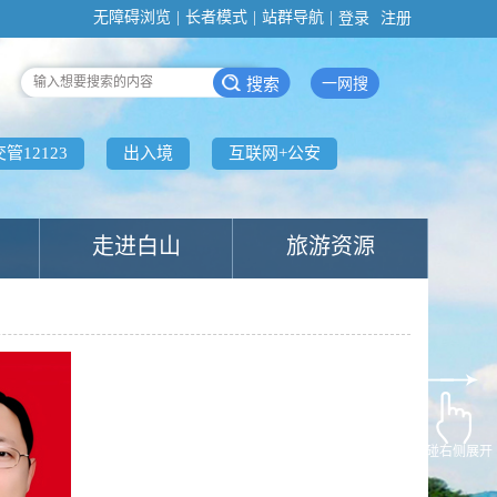
无障碍浏览
|
长者模式
|
站群导航
|
登录
注册
一网搜
交管12123
出入境
互联网+公安
走进白山
旅游资源
触碰右侧展开