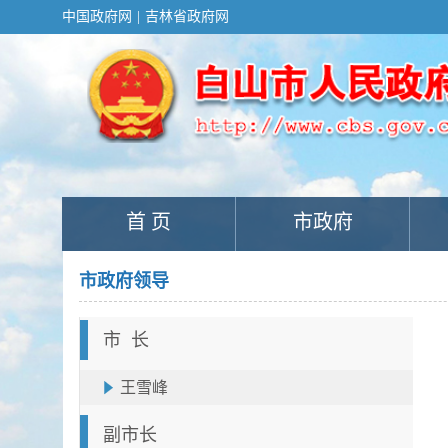
新
中国政府网
|
吉林省政府网
窗
口
打
开
无
障
碍
说
明
页
面,
首 页
市政府
按
Alt
加
波
市政府领导
浪
键
打
市 长
开
导
盲
王雪峰
模
式
副市长